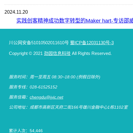
2024.11.20
实践创客精神成功数字转型的Maker hart-专访邵
IPOE艾葆科技志
川公网安备51010502011610号
蜀ICP备12031130号-3
2024.09.24
Copyright
© 2021
劲园信息科技
All Rights Reserved.
START！AI智能小车特优奖的教案设计
IPOE艾葆科技志
服务时间：周一至周五 08:30~18:00
(例假日除外)
服务专线：028-61525152
服务信箱：
chengdu@jyic.net
公司地址：成都市高新区天府二街166号雄川金融中心1栋1102室
累计人次：
54,446