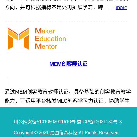
方向，并可根据指标不足处再扩展学习，瞭 ......
more
MEM创客师认证
通过MEM创客教育教师认证，具备基础的创客教育教学
能力，可运用平台核发MLC创客学习力认证，协助学生
进行学习力分析与职涯探索，并提供学生系统化之学习
历程档案及云端学习数据，达成创客教育课程推行之目
川公网安备51010502011610号
蜀ICP备12031130号-3
的。 ......
more
Copyright
© 2021
劲园信息科技
All Rights Reserved.